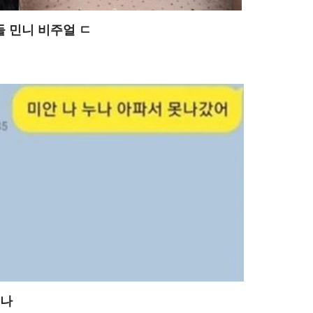
들 민니 비주얼 ㄷ
누나