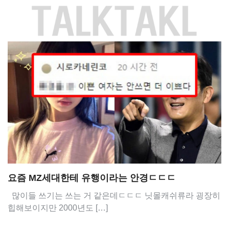
Skip
to
content
요즘 MZ세대한테 유행이라는 안경ㄷㄷㄷ
많이들 쓰기는 쓰는 거 같은데ㄷㄷㄷ 닛몰캐쉬류라 굉장히
힙해보이지만 2000년도 […]