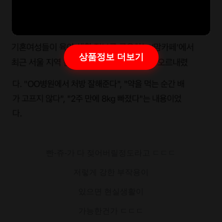
상품정보 더보기
빤-쥬-가 다 젖어버릴정도라고 ㄷㄷㄷ
저렇게 강한 부작용이
있으면 현실생활이
가능한건가 ㄷㄷㄷ