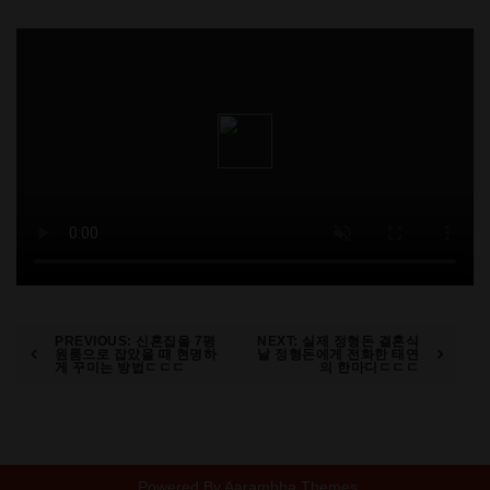
Post
PREVIOUS:
신혼집을 7평
NEXT:
실제 정형돈 결혼식
원룸으로 잡았을 때 현명하
날 정형돈에게 전화한 태연
게 꾸미는 방법ㄷㄷㄷ
의 한마디ㄷㄷㄷ
navigation
Powered By
Aarambha Themes